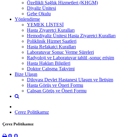
Özellikli Sağlık Hizmetleri (KHGM)
Diyaliz Ünitesi
Gebe Okulu
Yönlendirme
YEMEK LİSTESİ
Hasta Ziyaretçi Kuralları
Hemodiyaliz Ünitesi Hasta Ziyaretçi Kuralları
Poliklinik Hizmet Saatleri
Hasta Refakatçi Kuralları
Laboratuvar Sonuç Verme Süreleri
Radyoloji ve Laboratuvar tahlil -sonuç erişim
Hasta Hakları Bilgileri
Doktor Çalışma Takvimi
Bize Ulaşın
Dilovası Devlet Hastanesi Ulaşım ve İletişim
Hasta Görüş ve Öneri Formu
Çalışan Görüş ve Öneri Formu
Çerez Politikamız
Çerez Politikamız