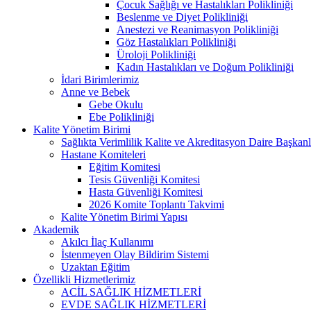
Çocuk Sağlığı ve Hastalıkları Polikliniği
Beslenme ve Diyet Polikliniği
Anestezi ve Reanimasyon Polikliniği
Göz Hastalıkları Polikliniği
Üroloji Polikliniği
Kadın Hastalıkları ve Doğum Polikliniği
İdari Birimlerimiz
Anne ve Bebek
Gebe Okulu
Ebe Polikliniği
Kalite Yönetim Birimi
Sağlıkta Verimlilik Kalite ve Akreditasyon Daire Başkanl
Hastane Komiteleri
Eğitim Komitesi
Tesis Güvenliği Komitesi
Hasta Güvenliği Komitesi
2026 Komite Toplantı Takvimi
Kalite Yönetim Birimi Yapısı
Akademik
Akılcı İlaç Kullanımı
İstenmeyen Olay Bildirim Sistemi
Uzaktan Eğitim
Özellikli Hizmetlerimiz
ACİL SAĞLIK HİZMETLERİ
EVDE SAĞLIK HİZMETLERİ