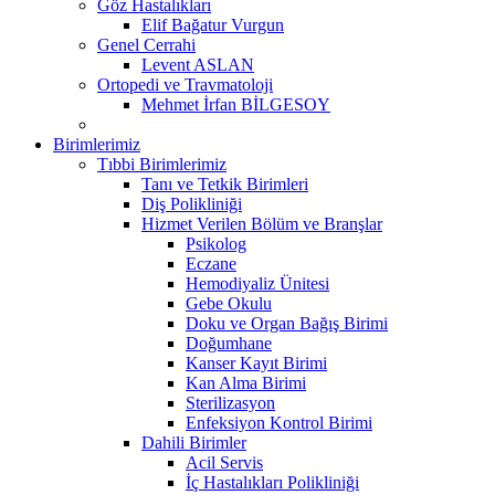
Göz Hastalıkları
Elif Bağatur Vurgun
Genel Cerrahi
Levent ASLAN
Ortopedi ve Travmatoloji
Mehmet İrfan BİLGESOY
Birimlerimiz
Tıbbi Birimlerimiz
Tanı ve Tetkik Birimleri
Diş Polikliniği
Hizmet Verilen Bölüm ve Branşlar
Psikolog
Eczane
Hemodiyaliz Ünitesi
Gebe Okulu
Doku ve Organ Bağış Birimi
Doğumhane
Kanser Kayıt Birimi
Kan Alma Birimi
Sterilizasyon
Enfeksiyon Kontrol Birimi
Dahili Birimler
Acil Servis
İç Hastalıkları Polikliniği