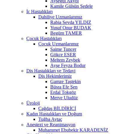
Ayşegül Akyol
Kamile Gülsün Şedele
İç Hastalıkları
Dahiliye Uzmanlarımız
Rabia Sevda YILDIZ
Yusuf Onur BUDAK
Begüm TAMER
Çocuk Hastalıkları
Çocuk Uzmanlarımız
Saime Tuncer
Gökçe ESER
Meltem Zeybek
Ayşe Feyza Bodur
Diş Hastalıkları ve Tedavi
Diş Hekimlerimiz
Gamze Taştekin
Büşra Efe Şen
Erdal Tokgöz
Merve Uludüz
Üroloji
Çağdaş BİLDİRİCİ
Kadın Hastalıkları ve Doğum
Tuğba Aytaç
Anestezi ve Reanimasyon
Muhammet Ebubekir KARADENİZ