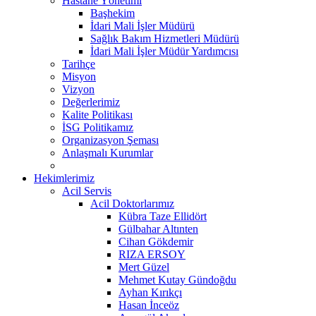
Hastane Yönetimi
Başhekim
İdari Mali İşler Müdürü
Sağlık Bakım Hizmetleri Müdürü
İdari Mali İşler Müdür Yardımcısı
Tarihçe
Misyon
Vizyon
Değerlerimiz
Kalite Politikası
İSG Politikamız
Organizasyon Şeması
Anlaşmalı Kurumlar
Hekimlerimiz
Acil Servis
Acil Doktorlarımız
Kübra Taze Ellidört
Gülbahar Altınten
Cihan Gökdemir
RIZA ERSOY
Mert Güzel
Mehmet Kutay Gündoğdu
Ayhan Kırıkçı
Hasan İnceöz