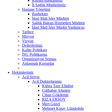
Kurum Başkanımız
İl Sağlık Müdürümüz
Hastane Yönetimi
Başhekim
İdari Mali İşler Müdürü
Sağlık Bakım Hizmetleri Müdürü
İdari Mali İşler Müdür Yardımcısı
Tarihçe
Misyon
Vizyon
Değerlerimiz
Kalite Politikası
İSG Politikamız
Organizasyon Şeması
Anlaşmalı Kurumlar
Hekimlerimiz
Acil Servis
Acil Doktorlarımız
Kübra Taze Ellidört
Gülbahar Altınten
Cihan Gökdemir
RIZA ERSOY
Mert Güzel
Mehmet Kutay Gündoğdu