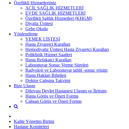
Özellikli Hizmetlerimiz
ACİL SAĞLIK HİZMETLERİ
EVDE SAĞLIK HİZMETLERİ
Özellikli Sağlık Hizmetleri (KHGM)
Diyaliz Ünitesi
Gebe Okulu
Yönlendirme
YEMEK LİSTESİ
Hasta Ziyaretçi Kuralları
Hemodiyaliz Ünitesi Hasta Ziyaretçi Kuralları
Poliklinik Hizmet Saatleri
Hasta Refakatçi Kuralları
Laboratuvar Sonuç Verme Süreleri
Radyoloji ve Laboratuvar tahlil -sonuç erişim
Hasta Hakları Bilgileri
Doktor Çalışma Takvimi
Bize Ulaşın
Dilovası Devlet Hastanesi Ulaşım ve İletişim
Hasta Görüş ve Öneri Formu
Çalışan Görüş ve Öneri Formu
Kalite Yönetim Birimi
Hastane Komiteleri