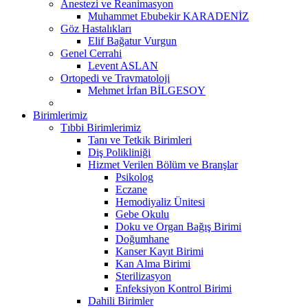
Anestezi ve Reanimasyon
Muhammet Ebubekir KARADENİZ
Göz Hastalıkları
Elif Bağatur Vurgun
Genel Cerrahi
Levent ASLAN
Ortopedi ve Travmatoloji
Mehmet İrfan BİLGESOY
Birimlerimiz
Tıbbi Birimlerimiz
Tanı ve Tetkik Birimleri
Diş Polikliniği
Hizmet Verilen Bölüm ve Branşlar
Psikolog
Eczane
Hemodiyaliz Ünitesi
Gebe Okulu
Doku ve Organ Bağış Birimi
Doğumhane
Kanser Kayıt Birimi
Kan Alma Birimi
Sterilizasyon
Enfeksiyon Kontrol Birimi
Dahili Birimler