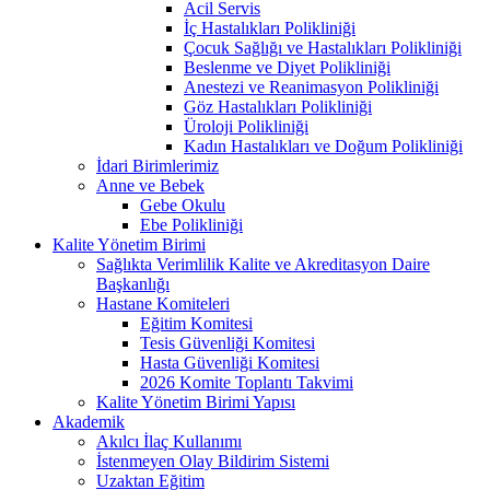
Acil Servis
İç Hastalıkları Polikliniği
Çocuk Sağlığı ve Hastalıkları Polikliniği
Beslenme ve Diyet Polikliniği
Anestezi ve Reanimasyon Polikliniği
Göz Hastalıkları Polikliniği
Üroloji Polikliniği
Kadın Hastalıkları ve Doğum Polikliniği
İdari Birimlerimiz
Anne ve Bebek
Gebe Okulu
Ebe Polikliniği
Kalite Yönetim Birimi
Sağlıkta Verimlilik Kalite ve Akreditasyon Daire
Başkanlığı
Hastane Komiteleri
Eğitim Komitesi
Tesis Güvenliği Komitesi
Hasta Güvenliği Komitesi
2026 Komite Toplantı Takvimi
Kalite Yönetim Birimi Yapısı
Akademik
Akılcı İlaç Kullanımı
İstenmeyen Olay Bildirim Sistemi
Uzaktan Eğitim