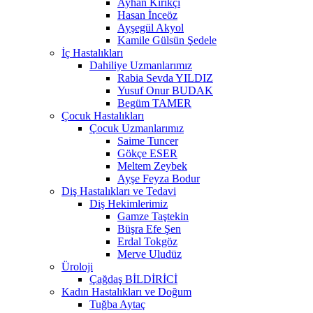
Ayhan Kırıkçı
Hasan İnceöz
Ayşegül Akyol
Kamile Gülsün Şedele
İç Hastalıkları
Dahiliye Uzmanlarımız
Rabia Sevda YILDIZ
Yusuf Onur BUDAK
Begüm TAMER
Çocuk Hastalıkları
Çocuk Uzmanlarımız
Saime Tuncer
Gökçe ESER
Meltem Zeybek
Ayşe Feyza Bodur
Diş Hastalıkları ve Tedavi
Diş Hekimlerimiz
Gamze Taştekin
Büşra Efe Şen
Erdal Tokgöz
Merve Uludüz
Üroloji
Çağdaş BİLDİRİCİ
Kadın Hastalıkları ve Doğum
Tuğba Aytaç