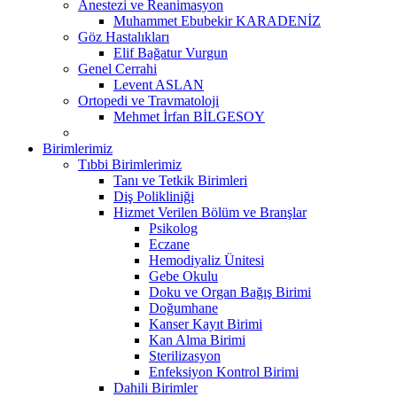
Anestezi ve Reanimasyon
Muhammet Ebubekir KARADENİZ
Göz Hastalıkları
Elif Bağatur Vurgun
Genel Cerrahi
Levent ASLAN
Ortopedi ve Travmatoloji
Mehmet İrfan BİLGESOY
Birimlerimiz
Tıbbi Birimlerimiz
Tanı ve Tetkik Birimleri
Diş Polikliniği
Hizmet Verilen Bölüm ve Branşlar
Psikolog
Eczane
Hemodiyaliz Ünitesi
Gebe Okulu
Doku ve Organ Bağış Birimi
Doğumhane
Kanser Kayıt Birimi
Kan Alma Birimi
Sterilizasyon
Enfeksiyon Kontrol Birimi
Dahili Birimler