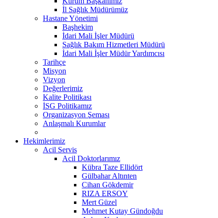
Kurum Başkanımız
İl Sağlık Müdürümüz
Hastane Yönetimi
Başhekim
İdari Mali İşler Müdürü
Sağlık Bakım Hizmetleri Müdürü
İdari Mali İşler Müdür Yardımcısı
Tarihçe
Misyon
Vizyon
Değerlerimiz
Kalite Politikası
İSG Politikamız
Organizasyon Şeması
Anlaşmalı Kurumlar
Hekimlerimiz
Acil Servis
Acil Doktorlarımız
Kübra Taze Ellidört
Gülbahar Altınten
Cihan Gökdemir
RIZA ERSOY
Mert Güzel
Mehmet Kutay Gündoğdu