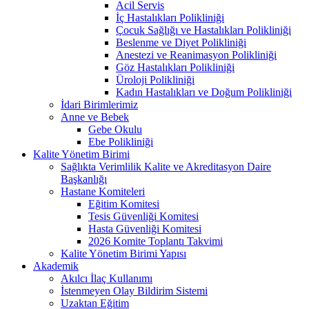
Acil Servis
İç Hastalıkları Polikliniği
Çocuk Sağlığı ve Hastalıkları Polikliniği
Beslenme ve Diyet Polikliniği
Anestezi ve Reanimasyon Polikliniği
Göz Hastalıkları Polikliniği
Üroloji Polikliniği
Kadın Hastalıkları ve Doğum Polikliniği
İdari Birimlerimiz
Anne ve Bebek
Gebe Okulu
Ebe Polikliniği
Kalite Yönetim Birimi
Sağlıkta Verimlilik Kalite ve Akreditasyon Daire
Başkanlığı
Hastane Komiteleri
Eğitim Komitesi
Tesis Güvenliği Komitesi
Hasta Güvenliği Komitesi
2026 Komite Toplantı Takvimi
Kalite Yönetim Birimi Yapısı
Akademik
Akılcı İlaç Kullanımı
İstenmeyen Olay Bildirim Sistemi
Uzaktan Eğitim