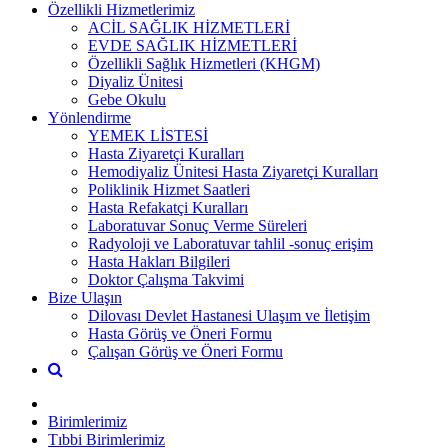
Özellikli Hizmetlerimiz
ACİL SAĞLIK HİZMETLERİ
EVDE SAĞLIK HİZMETLERİ
Özellikli Sağlık Hizmetleri (KHGM)
Diyaliz Ünitesi
Gebe Okulu
Yönlendirme
YEMEK LİSTESİ
Hasta Ziyaretçi Kuralları
Hemodiyaliz Ünitesi Hasta Ziyaretçi Kuralları
Poliklinik Hizmet Saatleri
Hasta Refakatçi Kuralları
Laboratuvar Sonuç Verme Süreleri
Radyoloji ve Laboratuvar tahlil -sonuç erişim
Hasta Hakları Bilgileri
Doktor Çalışma Takvimi
Bize Ulaşın
Dilovası Devlet Hastanesi Ulaşım ve İletişim
Hasta Görüş ve Öneri Formu
Çalışan Görüş ve Öneri Formu
Birimlerimiz
Tıbbi Birimlerimiz