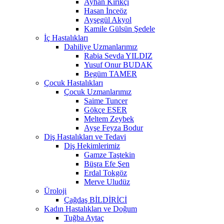
Ayhan Kırıkçı
Hasan İnceöz
Ayşegül Akyol
Kamile Gülsün Şedele
İç Hastalıkları
Dahiliye Uzmanlarımız
Rabia Sevda YILDIZ
Yusuf Onur BUDAK
Begüm TAMER
Çocuk Hastalıkları
Çocuk Uzmanlarımız
Saime Tuncer
Gökçe ESER
Meltem Zeybek
Ayşe Feyza Bodur
Diş Hastalıkları ve Tedavi
Diş Hekimlerimiz
Gamze Taştekin
Büşra Efe Şen
Erdal Tokgöz
Merve Uludüz
Üroloji
Çağdaş BİLDİRİCİ
Kadın Hastalıkları ve Doğum
Tuğba Aytaç