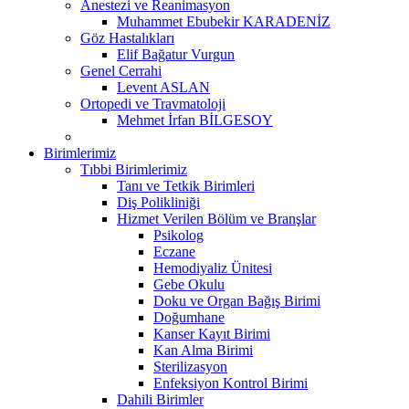
Anestezi ve Reanimasyon
Muhammet Ebubekir KARADENİZ
Göz Hastalıkları
Elif Bağatur Vurgun
Genel Cerrahi
Levent ASLAN
Ortopedi ve Travmatoloji
Mehmet İrfan BİLGESOY
Birimlerimiz
Tıbbi Birimlerimiz
Tanı ve Tetkik Birimleri
Diş Polikliniği
Hizmet Verilen Bölüm ve Branşlar
Psikolog
Eczane
Hemodiyaliz Ünitesi
Gebe Okulu
Doku ve Organ Bağış Birimi
Doğumhane
Kanser Kayıt Birimi
Kan Alma Birimi
Sterilizasyon
Enfeksiyon Kontrol Birimi
Dahili Birimler