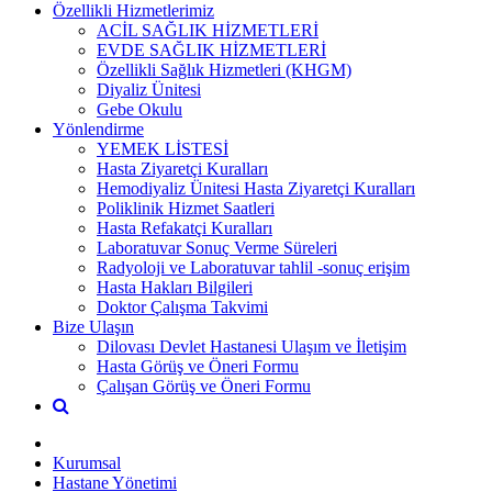
Özellikli Hizmetlerimiz
ACİL SAĞLIK HİZMETLERİ
EVDE SAĞLIK HİZMETLERİ
Özellikli Sağlık Hizmetleri (KHGM)
Diyaliz Ünitesi
Gebe Okulu
Yönlendirme
YEMEK LİSTESİ
Hasta Ziyaretçi Kuralları
Hemodiyaliz Ünitesi Hasta Ziyaretçi Kuralları
Poliklinik Hizmet Saatleri
Hasta Refakatçi Kuralları
Laboratuvar Sonuç Verme Süreleri
Radyoloji ve Laboratuvar tahlil -sonuç erişim
Hasta Hakları Bilgileri
Doktor Çalışma Takvimi
Bize Ulaşın
Dilovası Devlet Hastanesi Ulaşım ve İletişim
Hasta Görüş ve Öneri Formu
Çalışan Görüş ve Öneri Formu
Kurumsal
Hastane Yönetimi