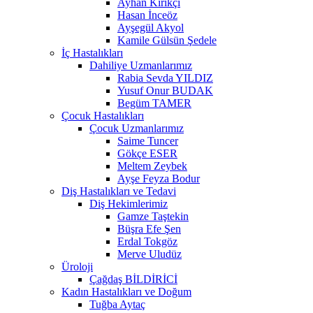
Ayhan Kırıkçı
Hasan İnceöz
Ayşegül Akyol
Kamile Gülsün Şedele
İç Hastalıkları
Dahiliye Uzmanlarımız
Rabia Sevda YILDIZ
Yusuf Onur BUDAK
Begüm TAMER
Çocuk Hastalıkları
Çocuk Uzmanlarımız
Saime Tuncer
Gökçe ESER
Meltem Zeybek
Ayşe Feyza Bodur
Diş Hastalıkları ve Tedavi
Diş Hekimlerimiz
Gamze Taştekin
Büşra Efe Şen
Erdal Tokgöz
Merve Uludüz
Üroloji
Çağdaş BİLDİRİCİ
Kadın Hastalıkları ve Doğum
Tuğba Aytaç