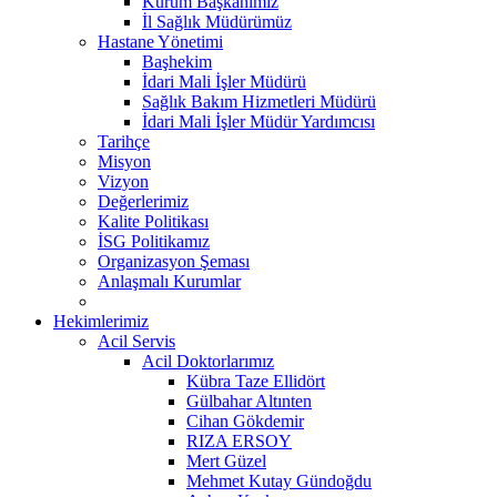
Kurum Başkanımız
İl Sağlık Müdürümüz
Hastane Yönetimi
Başhekim
İdari Mali İşler Müdürü
Sağlık Bakım Hizmetleri Müdürü
İdari Mali İşler Müdür Yardımcısı
Tarihçe
Misyon
Vizyon
Değerlerimiz
Kalite Politikası
İSG Politikamız
Organizasyon Şeması
Anlaşmalı Kurumlar
Hekimlerimiz
Acil Servis
Acil Doktorlarımız
Kübra Taze Ellidört
Gülbahar Altınten
Cihan Gökdemir
RIZA ERSOY
Mert Güzel
Mehmet Kutay Gündoğdu