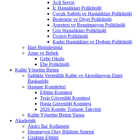
Acil Servis
İç Hastalıkları Polikliniği
Çocuk Sağlığı ve Hastalıkları Polikliniği
Beslenme ve Diyet Polikliniği
Anestezi ve Reanimasyon Polikliniği
Göz Hastalıkları Polikliniği
Üroloji Polikliniği
Kadın Hastalıkları ve Doğum Polikliniği
İdari Birimlerimiz
Anne ve Bebek
Gebe Okulu
Ebe Polikliniği
Kalite Yönetim Birimi
Sağlıkta Verimlilik Kalite ve Akreditasyon Daire
Başkanlığı
Hastane Komiteleri
Eğitim Komitesi
Tesis Güvenliği Komitesi
Hasta Güvenliği Komitesi
2026 Komite Toplantı Takvimi
Kalite Yönetim Birimi Yapısı
Akademik
Akılcı İlaç Kullanımı
İstenmeyen Olay Bildirim Sistemi
Uzaktan Eğitim