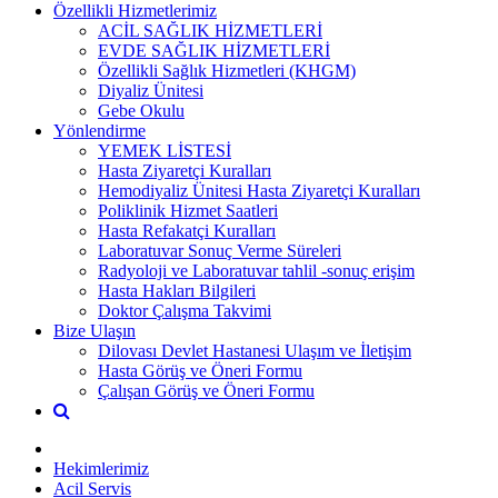
Özellikli Hizmetlerimiz
ACİL SAĞLIK HİZMETLERİ
EVDE SAĞLIK HİZMETLERİ
Özellikli Sağlık Hizmetleri (KHGM)
Diyaliz Ünitesi
Gebe Okulu
Yönlendirme
YEMEK LİSTESİ
Hasta Ziyaretçi Kuralları
Hemodiyaliz Ünitesi Hasta Ziyaretçi Kuralları
Poliklinik Hizmet Saatleri
Hasta Refakatçi Kuralları
Laboratuvar Sonuç Verme Süreleri
Radyoloji ve Laboratuvar tahlil -sonuç erişim
Hasta Hakları Bilgileri
Doktor Çalışma Takvimi
Bize Ulaşın
Dilovası Devlet Hastanesi Ulaşım ve İletişim
Hasta Görüş ve Öneri Formu
Çalışan Görüş ve Öneri Formu
Hekimlerimiz
Acil Servis