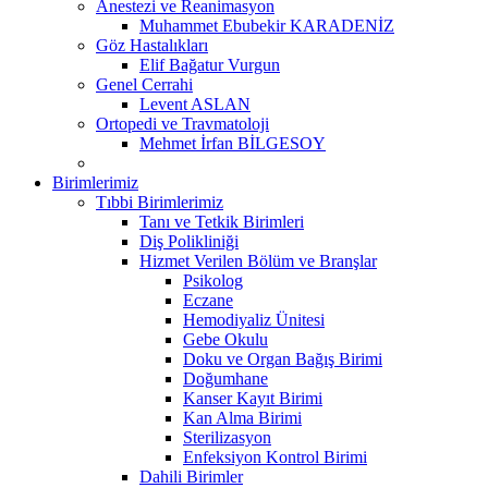
Anestezi ve Reanimasyon
Muhammet Ebubekir KARADENİZ
Göz Hastalıkları
Elif Bağatur Vurgun
Genel Cerrahi
Levent ASLAN
Ortopedi ve Travmatoloji
Mehmet İrfan BİLGESOY
Birimlerimiz
Tıbbi Birimlerimiz
Tanı ve Tetkik Birimleri
Diş Polikliniği
Hizmet Verilen Bölüm ve Branşlar
Psikolog
Eczane
Hemodiyaliz Ünitesi
Gebe Okulu
Doku ve Organ Bağış Birimi
Doğumhane
Kanser Kayıt Birimi
Kan Alma Birimi
Sterilizasyon
Enfeksiyon Kontrol Birimi
Dahili Birimler