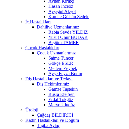
Ayhan Kırıkçı
Hasan İnceöz
Ayşegül Akyol
Kamile Gülsün Şedele
İç Hastalıkları
Dahiliye Uzmanlarımız
Rabia Sevda YILDIZ
Yusuf Onur BUDAK
Begüm TAMER
Çocuk Hastalıkları
Çocuk Uzmanlarımız
Saime Tuncer
Gökçe ESER
Meltem Zeybek
Ayşe Feyza Bodur
Diş Hastalıkları ve Tedavi
Diş Hekimlerimiz
Gamze Taştekin
Büşra Efe Şen
Erdal Tokgöz
Merve Uludüz
Üroloji
Çağdaş BİLDİRİCİ
Kadın Hastalıkları ve Doğum
Tuğba Aytaç