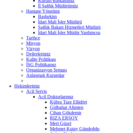
Kurum Başkanımız
İl Sağlık Müdürümüz
Hastane Yönetimi
Başhekim
İdari Mali İşler Müdürü
Sağlık Bakım Hizmetleri Müdürü
İdari Mali İşler Müdür Yardımcısı
Tarihçe
Misyon
Vizyon
Değerlerimiz
Kalite Politikası
İSG Politikamız
Organizasyon Şeması
Anlaşmalı Kurumlar
Hekimlerimiz
Acil Servis
Acil Doktorlarımız
Kübra Taze Ellidört
Gülbahar Altınten
Cihan Gökdemir
RIZA ERSOY
Mert Güzel
Mehmet Kutay Gündoğdu