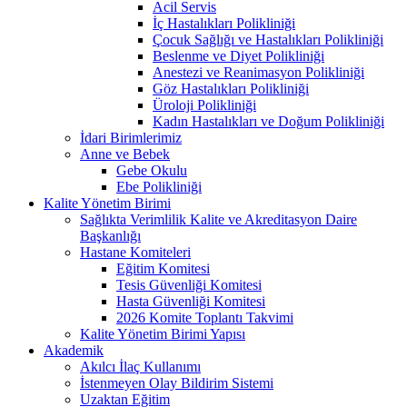
Acil Servis
İç Hastalıkları Polikliniği
Çocuk Sağlığı ve Hastalıkları Polikliniği
Beslenme ve Diyet Polikliniği
Anestezi ve Reanimasyon Polikliniği
Göz Hastalıkları Polikliniği
Üroloji Polikliniği
Kadın Hastalıkları ve Doğum Polikliniği
İdari Birimlerimiz
Anne ve Bebek
Gebe Okulu
Ebe Polikliniği
Kalite Yönetim Birimi
Sağlıkta Verimlilik Kalite ve Akreditasyon Daire
Başkanlığı
Hastane Komiteleri
Eğitim Komitesi
Tesis Güvenliği Komitesi
Hasta Güvenliği Komitesi
2026 Komite Toplantı Takvimi
Kalite Yönetim Birimi Yapısı
Akademik
Akılcı İlaç Kullanımı
İstenmeyen Olay Bildirim Sistemi
Uzaktan Eğitim