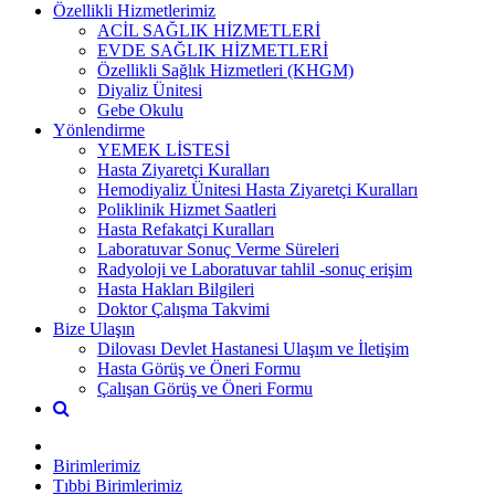
Özellikli Hizmetlerimiz
ACİL SAĞLIK HİZMETLERİ
EVDE SAĞLIK HİZMETLERİ
Özellikli Sağlık Hizmetleri (KHGM)
Diyaliz Ünitesi
Gebe Okulu
Yönlendirme
YEMEK LİSTESİ
Hasta Ziyaretçi Kuralları
Hemodiyaliz Ünitesi Hasta Ziyaretçi Kuralları
Poliklinik Hizmet Saatleri
Hasta Refakatçi Kuralları
Laboratuvar Sonuç Verme Süreleri
Radyoloji ve Laboratuvar tahlil -sonuç erişim
Hasta Hakları Bilgileri
Doktor Çalışma Takvimi
Bize Ulaşın
Dilovası Devlet Hastanesi Ulaşım ve İletişim
Hasta Görüş ve Öneri Formu
Çalışan Görüş ve Öneri Formu
Birimlerimiz
Tıbbi Birimlerimiz