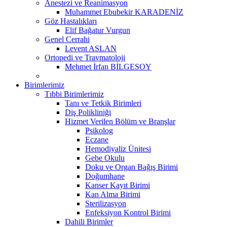
Anestezi ve Reanimasyon
Muhammet Ebubekir KARADENİZ
Göz Hastalıkları
Elif Bağatur Vurgun
Genel Cerrahi
Levent ASLAN
Ortopedi ve Travmatoloji
Mehmet İrfan BİLGESOY
Birimlerimiz
Tıbbi Birimlerimiz
Tanı ve Tetkik Birimleri
Diş Polikliniği
Hizmet Verilen Bölüm ve Branşlar
Psikolog
Eczane
Hemodiyaliz Ünitesi
Gebe Okulu
Doku ve Organ Bağış Birimi
Doğumhane
Kanser Kayıt Birimi
Kan Alma Birimi
Sterilizasyon
Enfeksiyon Kontrol Birimi
Dahili Birimler