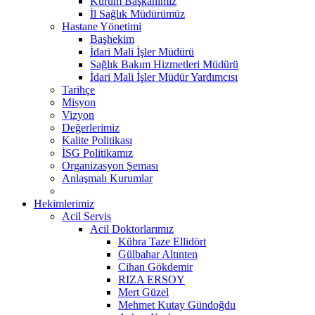
Kurum Başkanımız
İl Sağlık Müdürümüz
Hastane Yönetimi
Başhekim
İdari Mali İşler Müdürü
Sağlık Bakım Hizmetleri Müdürü
İdari Mali İşler Müdür Yardımcısı
Tarihçe
Misyon
Vizyon
Değerlerimiz
Kalite Politikası
İSG Politikamız
Organizasyon Şeması
Anlaşmalı Kurumlar
Hekimlerimiz
Acil Servis
Acil Doktorlarımız
Kübra Taze Ellidört
Gülbahar Altınten
Cihan Gökdemir
RIZA ERSOY
Mert Güzel
Mehmet Kutay Gündoğdu