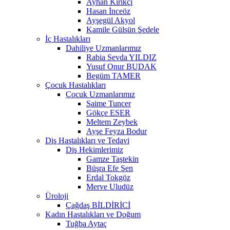
Ayhan Kırıkçı
Hasan İnceöz
Ayşegül Akyol
Kamile Gülsün Şedele
İç Hastalıkları
Dahiliye Uzmanlarımız
Rabia Sevda YILDIZ
Yusuf Onur BUDAK
Begüm TAMER
Çocuk Hastalıkları
Çocuk Uzmanlarımız
Saime Tuncer
Gökçe ESER
Meltem Zeybek
Ayşe Feyza Bodur
Diş Hastalıkları ve Tedavi
Diş Hekimlerimiz
Gamze Taştekin
Büşra Efe Şen
Erdal Tokgöz
Merve Uludüz
Üroloji
Çağdaş BİLDİRİCİ
Kadın Hastalıkları ve Doğum
Tuğba Aytaç