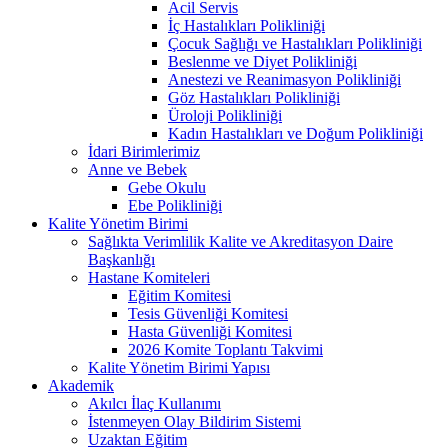
Acil Servis
İç Hastalıkları Polikliniği
Çocuk Sağlığı ve Hastalıkları Polikliniği
Beslenme ve Diyet Polikliniği
Anestezi ve Reanimasyon Polikliniği
Göz Hastalıkları Polikliniği
Üroloji Polikliniği
Kadın Hastalıkları ve Doğum Polikliniği
İdari Birimlerimiz
Anne ve Bebek
Gebe Okulu
Ebe Polikliniği
Kalite Yönetim Birimi
Sağlıkta Verimlilik Kalite ve Akreditasyon Daire
Başkanlığı
Hastane Komiteleri
Eğitim Komitesi
Tesis Güvenliği Komitesi
Hasta Güvenliği Komitesi
2026 Komite Toplantı Takvimi
Kalite Yönetim Birimi Yapısı
Akademik
Akılcı İlaç Kullanımı
İstenmeyen Olay Bildirim Sistemi
Uzaktan Eğitim