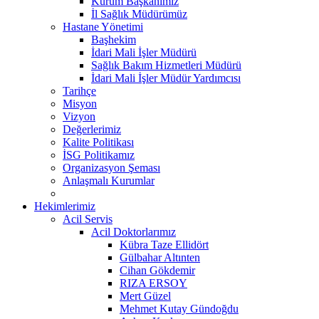
Kurum Başkanımız
İl Sağlık Müdürümüz
Hastane Yönetimi
Başhekim
İdari Mali İşler Müdürü
Sağlık Bakım Hizmetleri Müdürü
İdari Mali İşler Müdür Yardımcısı
Tarihçe
Misyon
Vizyon
Değerlerimiz
Kalite Politikası
İSG Politikamız
Organizasyon Şeması
Anlaşmalı Kurumlar
Hekimlerimiz
Acil Servis
Acil Doktorlarımız
Kübra Taze Ellidört
Gülbahar Altınten
Cihan Gökdemir
RIZA ERSOY
Mert Güzel
Mehmet Kutay Gündoğdu