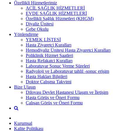
Özellikli Hizmetlerimiz
ACİL SAĞLIK HİZMETLERİ
EVDE SAĞLIK HİZMETLERİ
Özellikli Sağlık Hizmetleri (KHGM)
Diyaliz Ünitesi
Gebe Okulu
Yönlendirme
YEMEK LİSTESİ
Hasta Ziyaretçi Kuralları
Hemodiyaliz Ünitesi Hasta Ziyaretçi Kuralları
Poliklinik Hizmet Saatleri
Hasta Refakatçi Kuralları
Laboratuvar Sonuç Verme Süreleri
Radyoloji ve Laboratuvar tahlil -sonuç erişim
Hasta Hakları Bilgileri
Doktor Çalışma Takvimi
Bize Ulaşın
Dilovası Devlet Hastanesi Ulaşım ve İletişim
Hasta Görüş ve Öneri Formu
Çalışan Görüş ve Öneri Formu
Kurumsal
Kalite Politikası