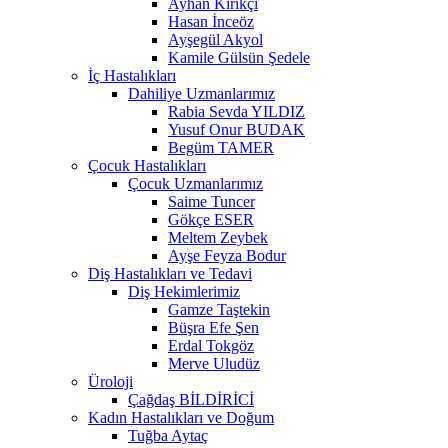
Ayhan Kırıkçı
Hasan İnceöz
Ayşegül Akyol
Kamile Gülsün Şedele
İç Hastalıkları
Dahiliye Uzmanlarımız
Rabia Sevda YILDIZ
Yusuf Onur BUDAK
Begüm TAMER
Çocuk Hastalıkları
Çocuk Uzmanlarımız
Saime Tuncer
Gökçe ESER
Meltem Zeybek
Ayşe Feyza Bodur
Diş Hastalıkları ve Tedavi
Diş Hekimlerimiz
Gamze Taştekin
Büşra Efe Şen
Erdal Tokgöz
Merve Uludüz
Üroloji
Çağdaş BİLDİRİCİ
Kadın Hastalıkları ve Doğum
Tuğba Aytaç