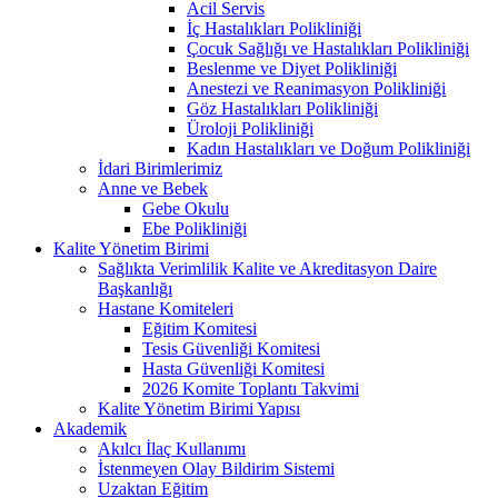
Acil Servis
İç Hastalıkları Polikliniği
Çocuk Sağlığı ve Hastalıkları Polikliniği
Beslenme ve Diyet Polikliniği
Anestezi ve Reanimasyon Polikliniği
Göz Hastalıkları Polikliniği
Üroloji Polikliniği
Kadın Hastalıkları ve Doğum Polikliniği
İdari Birimlerimiz
Anne ve Bebek
Gebe Okulu
Ebe Polikliniği
Kalite Yönetim Birimi
Sağlıkta Verimlilik Kalite ve Akreditasyon Daire
Başkanlığı
Hastane Komiteleri
Eğitim Komitesi
Tesis Güvenliği Komitesi
Hasta Güvenliği Komitesi
2026 Komite Toplantı Takvimi
Kalite Yönetim Birimi Yapısı
Akademik
Akılcı İlaç Kullanımı
İstenmeyen Olay Bildirim Sistemi
Uzaktan Eğitim