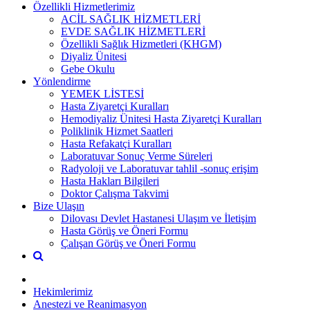
Özellikli Hizmetlerimiz
ACİL SAĞLIK HİZMETLERİ
EVDE SAĞLIK HİZMETLERİ
Özellikli Sağlık Hizmetleri (KHGM)
Diyaliz Ünitesi
Gebe Okulu
Yönlendirme
YEMEK LİSTESİ
Hasta Ziyaretçi Kuralları
Hemodiyaliz Ünitesi Hasta Ziyaretçi Kuralları
Poliklinik Hizmet Saatleri
Hasta Refakatçi Kuralları
Laboratuvar Sonuç Verme Süreleri
Radyoloji ve Laboratuvar tahlil -sonuç erişim
Hasta Hakları Bilgileri
Doktor Çalışma Takvimi
Bize Ulaşın
Dilovası Devlet Hastanesi Ulaşım ve İletişim
Hasta Görüş ve Öneri Formu
Çalışan Görüş ve Öneri Formu
Hekimlerimiz
Anestezi ve Reanimasyon