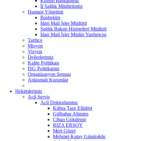
Kurum Başkanımız
İl Sağlık Müdürümüz
Hastane Yönetimi
Başhekim
İdari Mali İşler Müdürü
Sağlık Bakım Hizmetleri Müdürü
İdari Mali İşler Müdür Yardımcısı
Tarihçe
Misyon
Vizyon
Değerlerimiz
Kalite Politikası
İSG Politikamız
Organizasyon Şeması
Anlaşmalı Kurumlar
Hekimlerimiz
Acil Servis
Acil Doktorlarımız
Kübra Taze Ellidört
Gülbahar Altınten
Cihan Gökdemir
RIZA ERSOY
Mert Güzel
Mehmet Kutay Gündoğdu