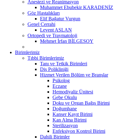
Anestezi ve Reanimasyon
Muhammet Ebubekir KARADENİZ
Göz Hastalıkları
Elif Bağatur Vurgun
Genel Cerrahi
Levent ASLAN
Ortopedi ve Travmatoloji
Mehmet İrfan BİLGESOY
Birimlerimiz
Tıbbi Birimlerimiz
Tanı ve Tetkik Birimleri
Diş Polikliniği
Hizmet Verilen Bölüm ve Branşlar
Psikolog
Eczane
Hemodiyaliz Ünitesi
Gebe Okulu
Doku ve Organ Bağış Birimi
Doğumhane
Kanser Kayıt Birimi
Kan Alma Birimi
Sterilizasyon
Enfeksiyon Kontrol Birimi
Dahili Birimler