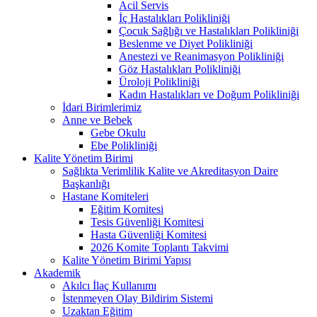
Acil Servis
İç Hastalıkları Polikliniği
Çocuk Sağlığı ve Hastalıkları Polikliniği
Beslenme ve Diyet Polikliniği
Anestezi ve Reanimasyon Polikliniği
Göz Hastalıkları Polikliniği
Üroloji Polikliniği
Kadın Hastalıkları ve Doğum Polikliniği
İdari Birimlerimiz
Anne ve Bebek
Gebe Okulu
Ebe Polikliniği
Kalite Yönetim Birimi
Sağlıkta Verimlilik Kalite ve Akreditasyon Daire
Başkanlığı
Hastane Komiteleri
Eğitim Komitesi
Tesis Güvenliği Komitesi
Hasta Güvenliği Komitesi
2026 Komite Toplantı Takvimi
Kalite Yönetim Birimi Yapısı
Akademik
Akılcı İlaç Kullanımı
İstenmeyen Olay Bildirim Sistemi
Uzaktan Eğitim