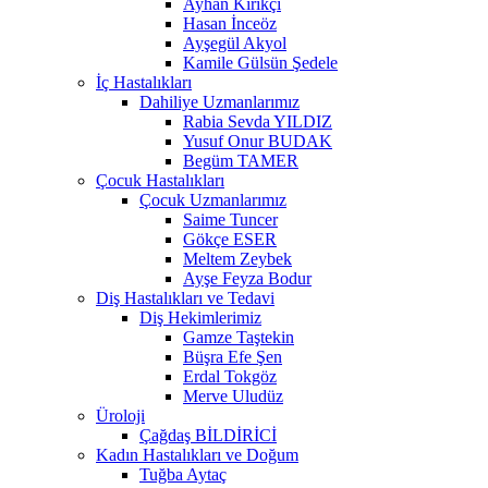
Ayhan Kırıkçı
Hasan İnceöz
Ayşegül Akyol
Kamile Gülsün Şedele
İç Hastalıkları
Dahiliye Uzmanlarımız
Rabia Sevda YILDIZ
Yusuf Onur BUDAK
Begüm TAMER
Çocuk Hastalıkları
Çocuk Uzmanlarımız
Saime Tuncer
Gökçe ESER
Meltem Zeybek
Ayşe Feyza Bodur
Diş Hastalıkları ve Tedavi
Diş Hekimlerimiz
Gamze Taştekin
Büşra Efe Şen
Erdal Tokgöz
Merve Uludüz
Üroloji
Çağdaş BİLDİRİCİ
Kadın Hastalıkları ve Doğum
Tuğba Aytaç