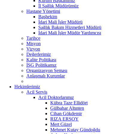
Kurum Başkanımız
İl Sağlık Müdürümüz
Hastane Yönetimi
Başhekim
İdari Mali İşler Müdürü
Sağlık Bakım Hizmetleri Müdürü
İdari Mali İşler Müdür Yardımcısı
Tarihçe
Misyon
Vizyon
Değerlerimiz
Kalite Politikası
İSG Politikamız
Organizasyon Şeması
Anlaşmalı Kurumlar
Hekimlerimiz
Acil Servis
Acil Doktorlarımız
Kübra Taze Ellidört
Gülbahar Altınten
Cihan Gökdemir
RIZA ERSOY
Mert Güzel
Mehmet Kutay Gündoğdu