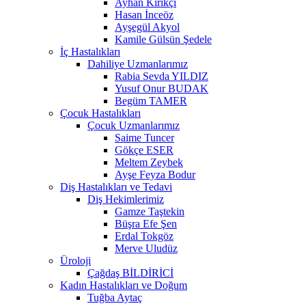
Ayhan Kırıkçı
Hasan İnceöz
Ayşegül Akyol
Kamile Gülsün Şedele
İç Hastalıkları
Dahiliye Uzmanlarımız
Rabia Sevda YILDIZ
Yusuf Onur BUDAK
Begüm TAMER
Çocuk Hastalıkları
Çocuk Uzmanlarımız
Saime Tuncer
Gökçe ESER
Meltem Zeybek
Ayşe Feyza Bodur
Diş Hastalıkları ve Tedavi
Diş Hekimlerimiz
Gamze Taştekin
Büşra Efe Şen
Erdal Tokgöz
Merve Uludüz
Üroloji
Çağdaş BİLDİRİCİ
Kadın Hastalıkları ve Doğum
Tuğba Aytaç