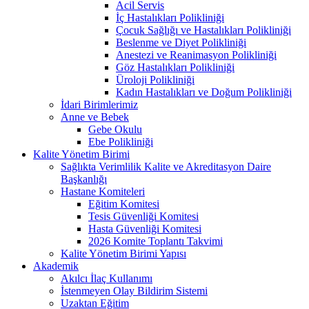
Acil Servis
İç Hastalıkları Polikliniği
Çocuk Sağlığı ve Hastalıkları Polikliniği
Beslenme ve Diyet Polikliniği
Anestezi ve Reanimasyon Polikliniği
Göz Hastalıkları Polikliniği
Üroloji Polikliniği
Kadın Hastalıkları ve Doğum Polikliniği
İdari Birimlerimiz
Anne ve Bebek
Gebe Okulu
Ebe Polikliniği
Kalite Yönetim Birimi
Sağlıkta Verimlilik Kalite ve Akreditasyon Daire
Başkanlığı
Hastane Komiteleri
Eğitim Komitesi
Tesis Güvenliği Komitesi
Hasta Güvenliği Komitesi
2026 Komite Toplantı Takvimi
Kalite Yönetim Birimi Yapısı
Akademik
Akılcı İlaç Kullanımı
İstenmeyen Olay Bildirim Sistemi
Uzaktan Eğitim