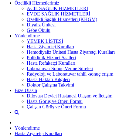
Özellikli Hizmetlerimiz
ACİL SAĞLIK HİZMETLERİ
EVDE SAĞLIK HİZMETLERİ
Özellikli Sağlık Hizmetleri (KHGM)
Diyaliz Ünitesi
Gebe Okulu
Yönlendirme
YEMEK LİSTESİ
Hasta Ziyaretçi Kuralları
Hemodiyaliz Ünitesi Hasta Ziyaretçi Kuralları
Poliklinik Hizmet Saatleri
Hasta Refakatçi Kuralları
Laboratuvar Sonuç Verme Süreleri
Radyoloji ve Laboratuvar tahlil -sonuç erişim
Hasta Hakları Bilgileri
Doktor Çalışma Takvimi
Bize Ulaşın
Dilovası Devlet Hastanesi Ulaşım ve İletişim
Hasta Görüş ve Öneri Formu
Çalışan Görüş ve Öneri Formu
Yönlendirme
Hasta Ziyaretçi Kuralları