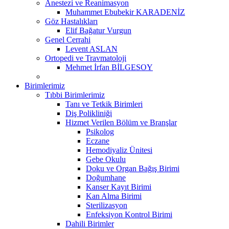
Anestezi ve Reanimasyon
Muhammet Ebubekir KARADENİZ
Göz Hastalıkları
Elif Bağatur Vurgun
Genel Cerrahi
Levent ASLAN
Ortopedi ve Travmatoloji
Mehmet İrfan BİLGESOY
Birimlerimiz
Tıbbi Birimlerimiz
Tanı ve Tetkik Birimleri
Diş Polikliniği
Hizmet Verilen Bölüm ve Branşlar
Psikolog
Eczane
Hemodiyaliz Ünitesi
Gebe Okulu
Doku ve Organ Bağış Birimi
Doğumhane
Kanser Kayıt Birimi
Kan Alma Birimi
Sterilizasyon
Enfeksiyon Kontrol Birimi
Dahili Birimler